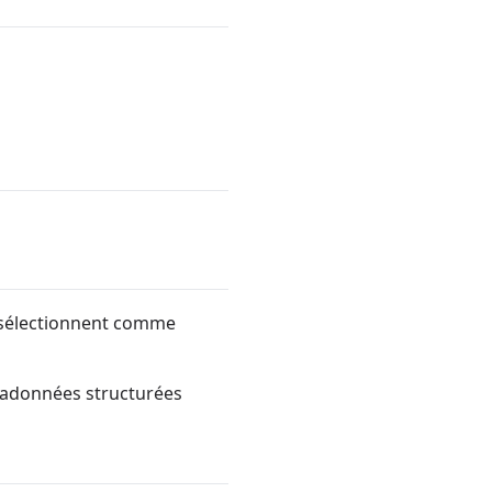
le sélectionnent comme
étadonnées structurées