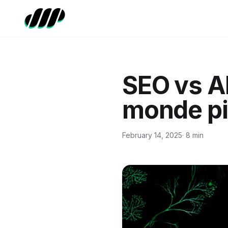
SEO vs A
monde pil
February 14, 2025
· 8 min