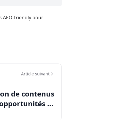
es AEO-friendly pour
Article suivant
ion de contenus
opportunités et
limites