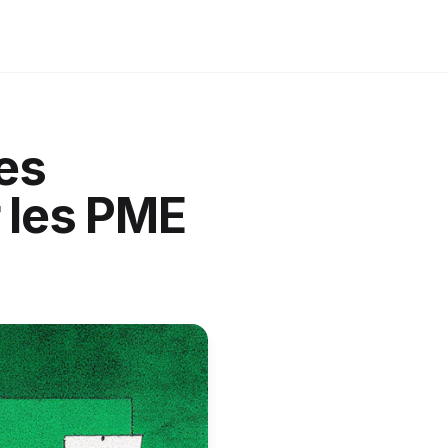
des
 les PME